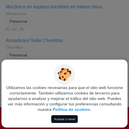
Mecánico en equipos tracklees en interior mina
Morococha
Presencial
31 Jul. 26
Armadores/ Taller Chorrillos
Chorrillos
Presencial
30 Jul. 26
Ver todas las ofertas
Utilizamos las cookies necesarias para que el sitio web funcione
correctamente. También utilizamos cookies de terceros para
ayudarnos a analizar y mejorar el tráfico del sitio web. Puedes
ver más información y configurar tus preferencias consultando
nuestra
Política de cookies
.
Funciona con
Pandapé
Aceptar y cerrar
Política de privacidad